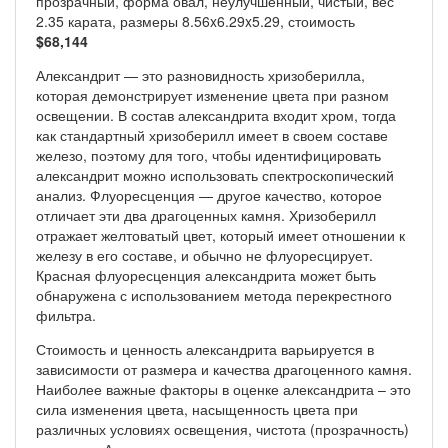
прозрачный, форма овал, неулучшенный, чистый, вес
2.35 карата, размеры 8.56x6.29x5.29, стоимость
$68,144
Александрит — это разновидность хризоберилла,
которая демонстрирует изменение цвета при разном
освещении. В состав александрита входит хром, тогда
как стандартный хризоберилл имеет в своем составе
железо, поэтому для того, чтобы идентифицировать
александрит можно использовать спектроскопический
анализ. Флуоресценция — другое качество, которое
отличает эти два драгоценных камня.
Х
ризоберилл
отражает желтоватый цвет, который имеет отношении к
железу в его составе, и обычно не флуоресцирует.
Красная флуоресценция александрита может быть
обнаружена с использованием метода перекрестного
фильтра.
Стоимость и ценность александрита варьируется в
зависимости
от размера и качества драгоценного камня.
Наиболее важные факторы в оценке александрита – это
сила изменения цвета, насыщенность цвета при
различных условиях освещения, чистота (прозрачность)