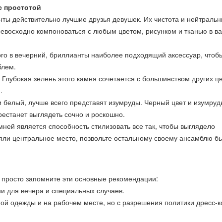
с простотой
нты действительно лучшие друзья девушек. Их чистота и нейтраль
ревосходно компоноваться с любым цветом, рисунком и тканью в в
го в вечерний, бриллианты наиболее подходящий аксессуар, чтоб
блем.
Глубокая зелень этого камня сочетается с большинством других цв
.
 белый, лучше всего представят изумруды. Черный цвет и изумруд
рестанет выглядеть сочно и роскошно.
ней является способность стилизовать все так, чтобы выглядело
няли центральное место, позвольте остальному своему ансамблю б
, просто запомните эти основные рекомендации:
и для вечера и специальных случаев.
й одежды и на рабочем месте, но с разрешения политики дресс-к