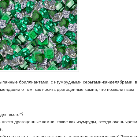
усыпанные бриллиантами, с изумрудными серьгами-канделябрами, 
мендации о том, как носить драгоценные камни, что позволит вам
для всего"?
цвета драгоценные камни, такие как изумруды, всегда очень чрез
е.
чтобы ее надеть - это использовать памятное высказывание: "Брилл