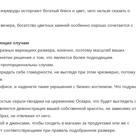
зумруды исторгают богатый блеск и цвет, чего нельзя сказать о
 вечера, богатство цветных камней особенно хорошо сочетается с
ующие случаю
в разных вариациях размера, конечно, поэтому масштаб ваших
нятии решения о том, что является более подходящим.
ь пропорциональны случаю.
придать себе гламурности, не выглядя при этом чрезмерно, потому
е.
офисе, и наденете такие украшения с бизнес-костюмом. Что подум
остые серьги-гвоздики на церемонию Оскара, что будет выглядеть 
вляется демонстрация вашей собственной красоты, не зависимо от
раз, не отвлекая от него.
й и джинсами, чтобы сходить в магазин за продуктами или же с
дут соответствующими при правиль подобранном размере.