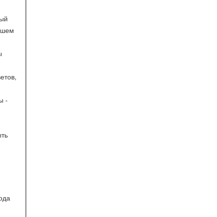
ный
ашем
ы
етов,
ы -
ыть
ода