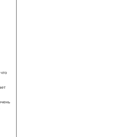
 что
ает
очень