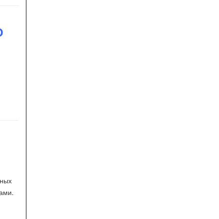
О
нных
ами.