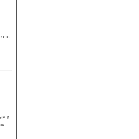
е его
вым и
их