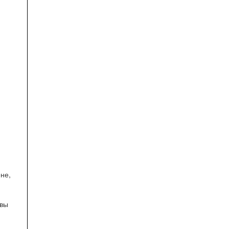
не,
 вы