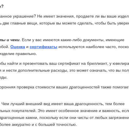
е?
ованное украшение? Не имеет значения, продаете ли вы ваше издел
ь две главные вещи, которые вы можете сделать, чтобы быть увер
ты и чеки
. Если у вас имеются какие-либо документы, имеющие
обой.
Оценка
и
сертификаты
используются наиболее часто, поско
изделие правильно.
тобы найти и презентовать ваш сертификат на бриллиант, у ювелир
 и нести дополнительные расходы, это может означать, что вы пол
оды.
торонняя проверка стоимости ваших драгоценностей также помогае
. Чем лучший внешний вид имеет ваша драгоценность, тем более
ьных покупателей. Это имеет особенное значение и важность, есл
драгоценные камни, поскольку если они чисты от любых загрязнени
более аккуратно и с большей точностью.