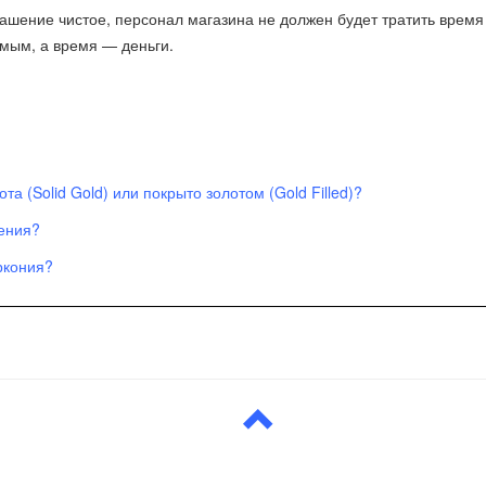
ашение чистое, персонал магазина не должен будет тратить время
емым, а время — деньги.
а (Solid Gold) или покрыто золотом (Gold Filled)?
шения?
ркония?