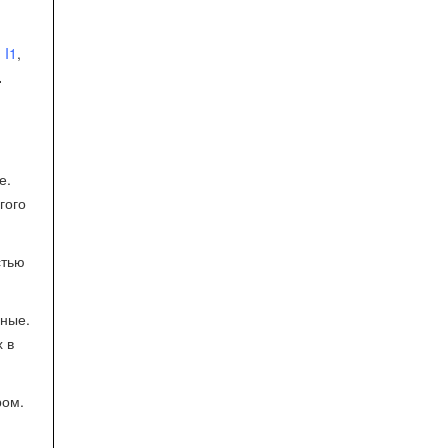
 I1
,
.
е.
гого
стью
чные.
 в
ром.