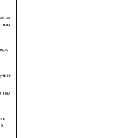
ие за
енным,
льку
а
учите
т вам
и в
й,