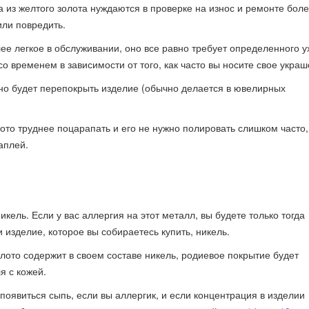
а из желтого золота нуждаются в проверке на износ и ремонте бол
или повредить.
лее легкое в обслуживании, оно все равно требует определенного у
о временем в зависимости от того, как часто вы носите свое украш
жно будет перепокрыть изделие (обычно делается в ювелирных
ото труднее поцарапать и его не нужно полировать слишком часто,
аплей.
икель. Если у вас аллергия на этот металл, вы будете только тогда
 изделие, которое вы собираетесь купить, никель.
лото содержит в своем составе никель, родиевое покрытие будет
я с кожей.
 появиться сыпь, если вы аллергик, и если концентрация в изделии