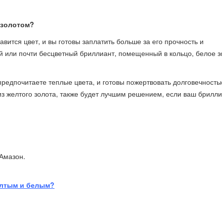
 золотом?
вится цвет, и вы готовы заплатить больше за его прочность и
ый или почти бесцветный бриллиант, помещенный в кольцо, белое з
предпочитаете теплые цвета, и готовы пожертвовать долговечность
из желтого золота, также будет лучшим решением, если ваш брилл
 на Амазон.
желтым и белым?