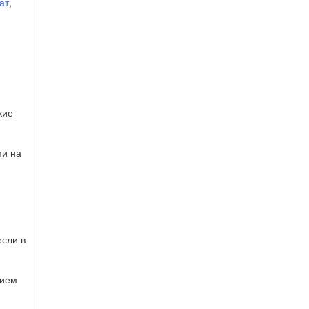
ат
,
кие-
ми на
если в
тием