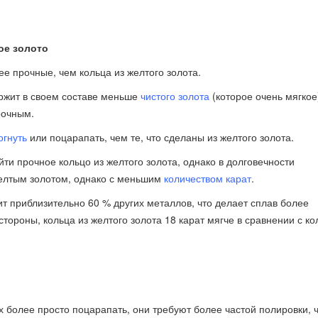
ое золото
ее прочные, чем кольца из желтого золота.
ержит в своем составе меньше
чистого золота
(которое очень мягкое)
рочным.
огнуть
или поцарапать, чем те, что сделаны из желтого золота.
йти прочное кольцо из желтого золота, однако в долговечности
желтым золотом, однако с меньшим
количеством карат
.
т приблизительно 60 % других металлов, что делает сплав более
 стороны, кольца из желтого золота 18 карат мягче в сравнении с к
их более просто поцарапать, они требуют более частой полировки, 