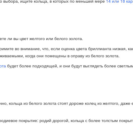
го выбора, ищите кольца, в которых по меньшей мере
14 или 18 кар
ете ли вы цвет желтого или белого золота.
римите во внимание, что, если оценка цвета бриллианта низкая, ка
живаемыми, когда они помещены в оправу из белого золота.
ота
будет более подходящей, и они будут выглядеть более светлы
чно, кольца из белого золота стоят дороже колец из желтого, даже 
 родиевое покрытие: родий дорогой, кольца с более толстым покры